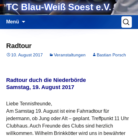
Zum
TC Blau-Weiß Soest e.V.
Inhalt
springen
Suche
Menü
nach:
Radtour
10. August 2017
Veranstaltungen
Bastian Porsch
Radtour duch die Niederbörde
Samstag, 19. August 2017
Liebe Tennisfreunde,
Am Samstag 19. August ist eine Fahrradtour für
jedermann, ob Jung oder Alt – geplant. Treffpunkt 11 Uhr
Clubhaus. Auch Freunde des Clubs sind herzlich
willkommen. Wilhelm Brinkkötter wird uns in bewährter