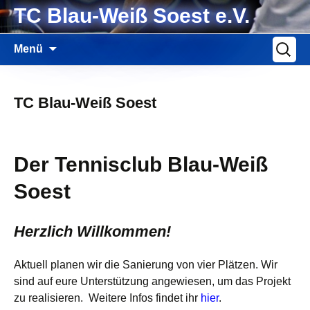
Zum
TC Blau-Weiß Soest e.V.
Inhalt
springen
Suche
Menü
nach:
TC Blau-Weiß Soest
Der Tennisclub Blau-Weiß
Soest
Herzlich Willkommen!
Aktuell planen wir die Sanierung von vier Plätzen. Wir
sind auf eure Unterstützung angewiesen, um das Projekt
zu realisieren. Weitere Infos findet ihr
hier
.