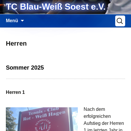
Zum
TC Blau-Weiß Soest e.V.
Inhalt
springen
Suche
Menü
nach:
Herren
Sommer 2025
Herren 1
Nach dem
erfolgreichen
Aufstieg der Herren
1 im letzten Jahr in