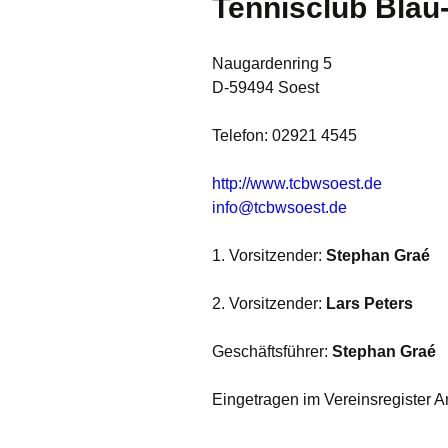
Tennisclub Blau-
Chronik
Naugardenring 5
Vorstand
D-59494 Soest
Mitgliedschaft
Telefon: 02921 4545
Satzung
http://www.tcbwsoest.de
info@tcbwsoest.de
Jahreshefte
1. Vorsitzender:
Stephan Graé
2. Vorsitzender:
Lars Peters
Geschäftsführer:
Stephan Graé
Eingetragen im Vereinsregister A