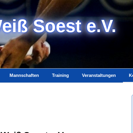
eiß Soest e.V.
Mannschaften
Training
Veranstaltungen
K
Damen
Trainerteam
K
m
Herren
Training
I
Jugend
D
Spielplan