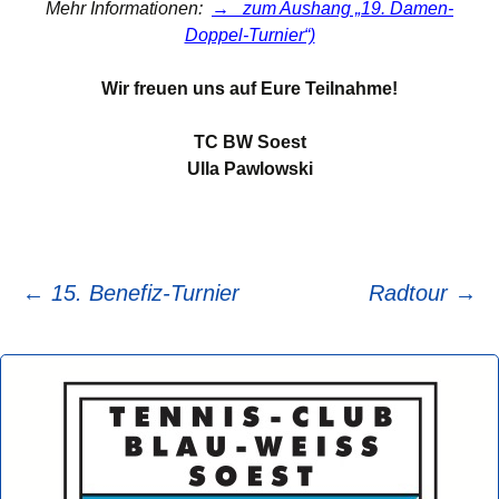
Mehr Informationen:
→
zum Aushang „19. Damen-
Doppel-Turnier“)
Wir freuen uns auf Eure Teilnahme!
TC BW Soest
Ulla Pawlowski
Beitragsnavigation
←
15. Benefiz-Turnier
Radtour
→