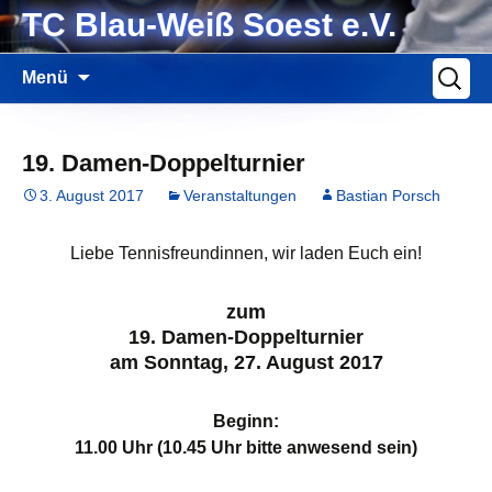
Zum
TC Blau-Weiß Soest e.V.
Inhalt
springen
Suche
Menü
nach:
19. Damen-Doppelturnier
3. August 2017
Veranstaltungen
Bastian Porsch
Liebe Tennisfreundinnen, wir laden Euch ein!
zum
19. Damen-Doppelturnier
am Sonntag, 27. August 2017
Beginn:
11.00 Uhr (10.45 Uhr bitte anwesend sein)