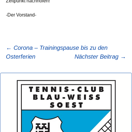
Zeitpunkt nachholen!
-Der Vorstand-
Beitragsnavigation
←
Corona – Trainingspause bis zu den
Osterferien
Nächster Beitrag
→