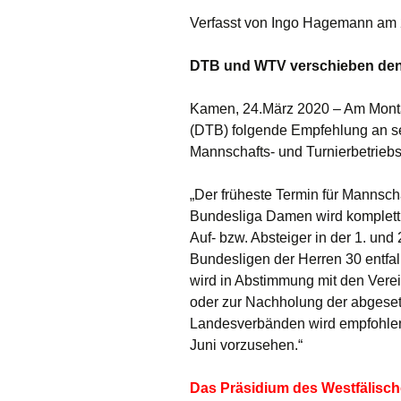
Verfasst von
Ingo Hagemann
am
Chronik
DTB und WTV verschieben den 
Vorstand
Mitgliedschaft
Kamen, 24.März 2020 – Am Mont
(DTB) folgende Empfehlung an s
Satzung
Mannschafts- und Turnierbetrieb
Jahreshefte
„Der früheste Termin für Mannscha
Bundesliga Damen wird komplett f
Auf- bzw. Absteiger in der 1. un
Bundesligen der Herren 30 entfal
wird in Abstimmung mit den Verei
oder zur Nachholung der abgese
Landesverbänden wird empfohlen
Juni vorzusehen.“
Das Präsidium des Westfälisch