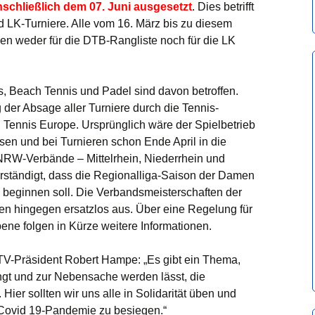
nschließlich dem 07. Juni ausgesetzt
. Dies betrifft
 LK-Turniere. Alle vom 16. März bis zu diesem
en weder für die DTB-Rangliste noch für die LK
is, Beach Tennis und Padel sind davon betroffen.
der Absage aller Turniere durch die Tennis-
Tennis Europe. Ursprünglich wäre der Spielbetrieb
ssen und bei Turnieren schon Ende April in die
i NRW-Verbände – Mittelrhein, Niederrhein und
erständigt, dass die Regionalliga-Saison der Damen
 beginnen soll. Die Verbandsmeisterschaften der
en hingegen ersatzlos aus. Über eine Regelung für
ne folgen in Kürze weitere Informationen.
WTV-Präsident Robert Hampe: „Es gibt ein Thema,
ngt und zur Nebensache werden lässt, die
ier sollten wir uns alle in Solidarität üben und
e Covid 19-Pandemie zu besiegen.“