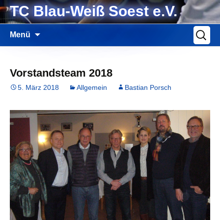
Zum
TC Blau-Weiß Soest e.V.
Inhalt
springen
Suche
Menü
nach:
Vorstandsteam 2018
5. März 2018
Allgemein
Bastian Porsch