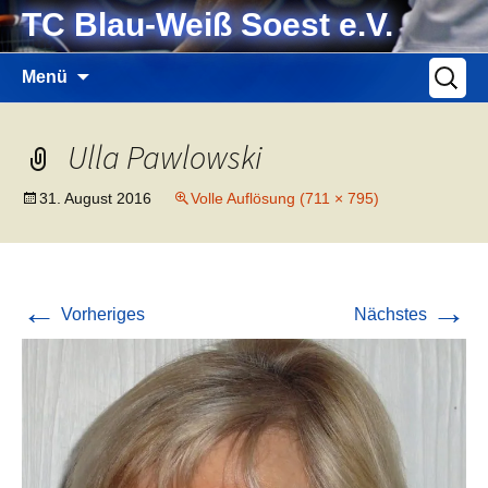
Zum
TC Blau-Weiß Soest e.V.
Inhalt
springen
Suche
Menü
nach:
Ulla Pawlowski
31. August 2016
Volle Auflösung (711 × 795)
←
→
Vorheriges
Nächstes