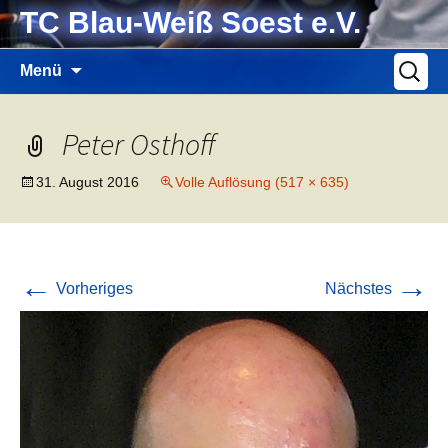
Zum
TC Blau-Weiß Soest e.V.
Inhalt
springen
Suche
Menü
nach:
Peter Osthoff
31. August 2016
Volle Auflösung (517 × 635)
←
→
Vorheriges
Nächstes