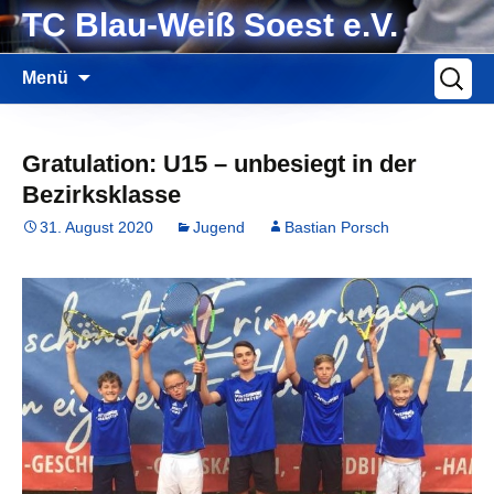
Zum
TC Blau-Weiß Soest e.V.
Inhalt
springen
Suche
Menü
nach:
Gratulation: U15 – unbesiegt in der
Bezirksklasse
31. August 2020
Jugend
Bastian Porsch