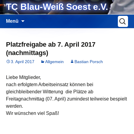
Zum
TC Blau-Weiß Soest e.V.
Inhalt
springen
Suche
Menü
nach:
Platzfreigabe ab 7. April 2017
(nachmittags)
3. April 2017
Allgemein
Bastian Porsch
Liebe Mitglieder,
nach erfolgtem Arbeitseinsatz können bei
gleichbleibender Witterung die Plätze ab
Freitagnachmittag (07. April) zumindest teilweise bespielt
werden.
Wir wünschen viel Spaß!