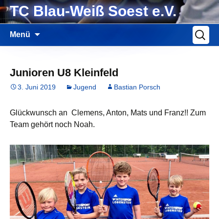
Zum
TC Blau-Weiß Soest e.V.
Inhalt
springen
Suche
Menü
nach:
Junioren U8 Kleinfeld
3. Juni 2019
Jugend
Bastian Porsch
Glückwunsch an Clemens, Anton, Mats und Franz!! Zum
Team gehört noch Noah.