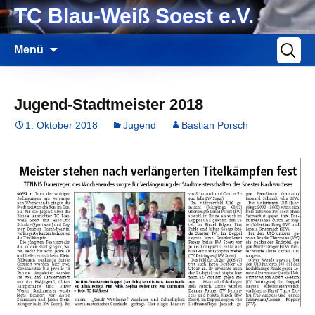
Zum
TC Blau-Weiß Soest e.V.
Inhalt
springen
Suche
Menü
nach:
Jugend-Stadtmeister 2018
1. Oktober 2018
Jugend
Bastian Porsch