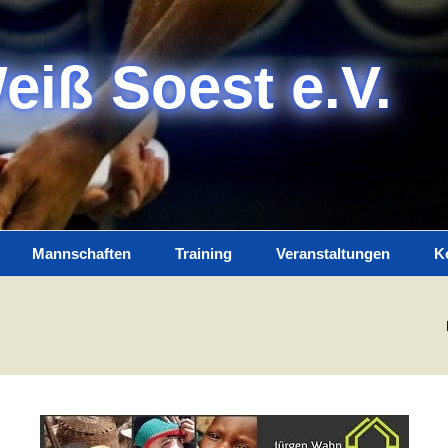
eiß Soest e.V.
Mannschaften
Training
Veranstaltungen
K
Damen
Trainerteam
K
Herren
Training
I
Jugend
D
Spielplan