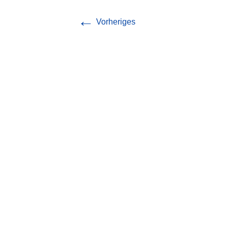
Chronik
←
Vorheriges
Vorstand
Mitgliedschaft
Satzung
Jahreshefte