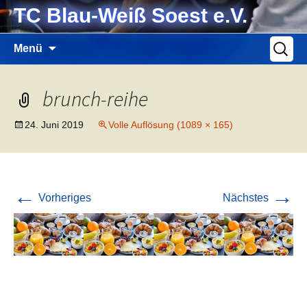
Zum
TC Blau-Weiß Soest e.V.
Inhalt
springen
Suche
Menü
nach:
brunch-reihe
24. Juni 2019
Volle Auflösung (1089 × 165)
←
→
Vorheriges
Nächstes