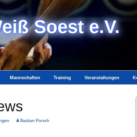
eiß Soest e.V.
Mannschaften
Training
Veranstaltungen
K
Damen
Trainerteam
K
News
Herren
Training
I
Jugend
D
ungen
Bastian Porsch
Spielplan