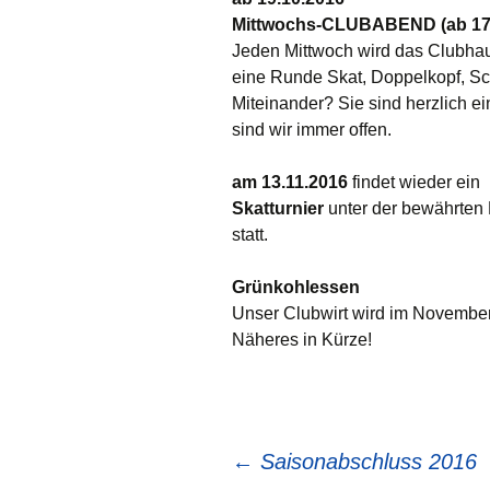
Mittwochs-CLUBABEND (ab 17.
Chronik
Jeden Mittwoch wird das Clubhaus 
eine Runde Skat, Doppelkopf, Sc
Vorstand
Miteinander? Sie sind herzlich e
sind wir immer offen.
Mitgliedschaft
Satzung
am 13.11.2016
findet wieder ein
Skatturnier
unter der bewährten 
Jahreshefte
statt.
Grünkohlessen
Unser Clubwirt wird im November
Näheres in Kürze!
Beitragsnavigation
←
Saisonabschluss 2016