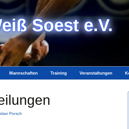
eiß Soest e.V.
Mannschaften
Training
Veranstaltungen
K
Damen
Trainerteam
K
eilungen
Herren
Training
I
Jugend
D
stian Porsch
Spielplan