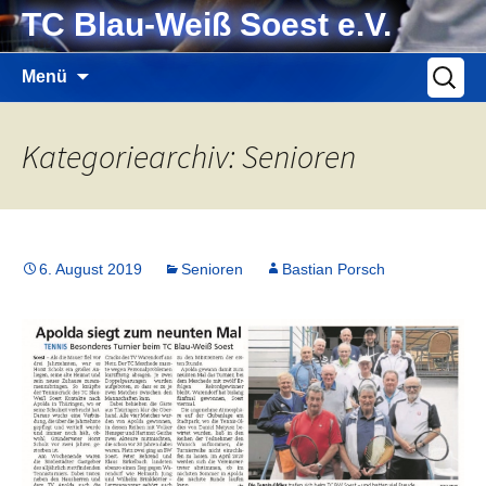
Zum
TC Blau-Weiß Soest e.V.
Inhalt
springen
Suche
Menü
nach:
Kategoriearchiv: Senioren
6. August 2019
Senioren
Bastian Porsch