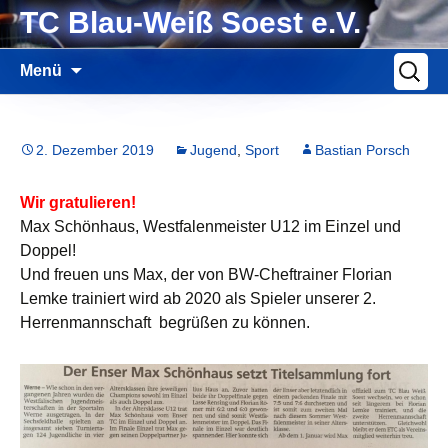
Zum
TC Blau-Weiß Soest e.V.
Inhalt
springen
Suche
Menü
nach:
2. Dezember 2019
Jugend
,
Sport
Bastian Porsch
Wir gratulieren!
Max Schönhaus, Westfalenmeister U12 im Einzel und
Doppel!
Und freuen uns Max, der von BW-Cheftrainer Florian
Lemke trainiert wird ab 2020 als Spieler unserer 2.
Herrenmannschaft begrüßen zu können.