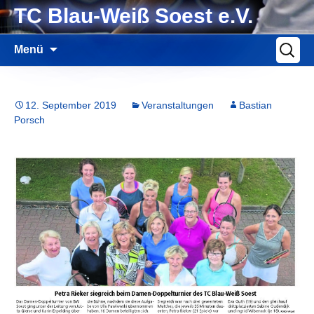
Zum
TC Blau-Weiß Soest e.V.
Inhalt
springen
Suche
Menü
nach:
12. September 2019
Veranstaltungen
Bastian
Porsch