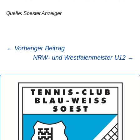
Quelle: Soester Anzeiger
Beitragsnavigation
←
Vorheriger Beitrag
NRW- und Westfalenmeister U12
→