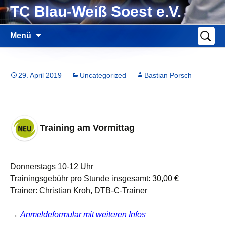
Zum
TC Blau-Weiß Soest e.V.
Inhalt
springen
Suche
Menü
nach:
29. April 2019
Uncategorized
Bastian Porsch
Training am Vormittag
Donnerstags 10-12 Uhr
Trainingsgebühr pro Stunde insgesamt: 30,00 €
Trainer: Christian Kroh, DTB-C-Trainer
→
Anmeldeformular mit weiteren Infos