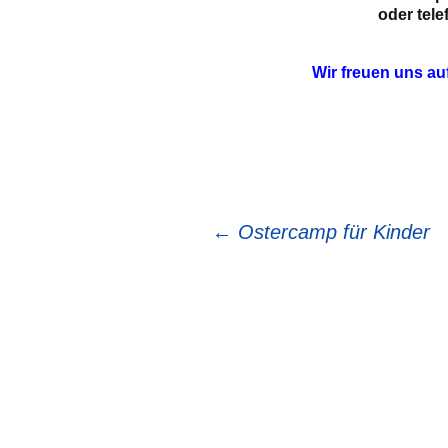
oder
tele
Wir freuen uns a
Beitragsnavigation
←
Ostercamp für Kinder