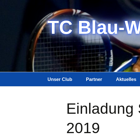
Zum
Inhalt
springen
TC Blau-W
Unser Club
Partner
Aktuelles
Anlage
Einladung 
Gastronomie
Anreise
2019
Tennishalle