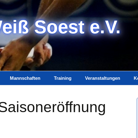
eiß Soest e.V.
Mannschaften
Training
Veranstaltungen
K
Damen
Trainerteam
K
Saisoneröffnung
Herren
Training
I
Jugend
D
Spielplan