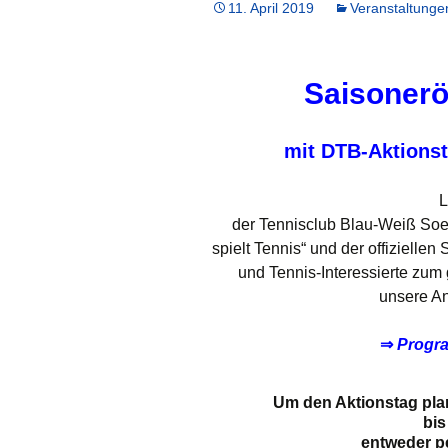
11. April 2019
Veranstaltunge
Chronik
Vorstand
Saisonerö
Mitgliedschaft
mit DTB-Aktionst
Satzung
L
Jahreshefte
der Tennisclub Blau-Weiß Soe
spielt Tennis“ und der offizielle
und Tennis-Interessierte zum
unsere A
⇒
Progr
Um den Aktionstag pla
bi
entweder p