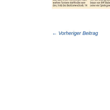
Beitragsnavigation
←
Vorheriger Beitrag