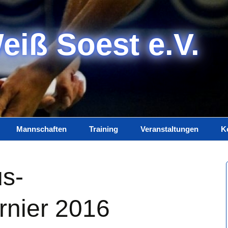
eiß Soest e.V.
Mannschaften
Training
Veranstaltungen
K
Damen
Trainerteam
K
us-
Herren
Training
I
Jugend
D
rnier 2016
Spielplan