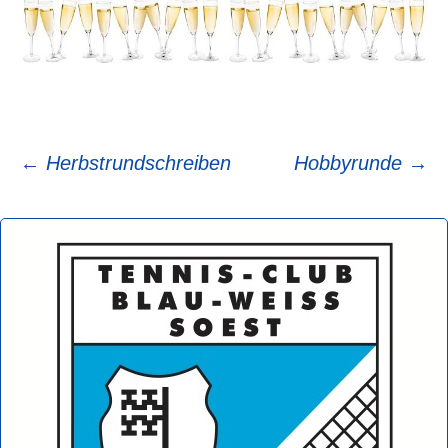
Beitragsnavigation
←
Herbstrundschreiben
Hobbyrunde
→