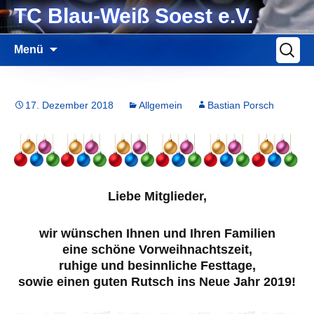
Zum
TC Blau-Weiß Soest e.V.
Inhalt
springen
Suche
Menü
nach:
17. Dezember 2018
Allgemein
Bastian Porsch
Liebe Mitglieder,
wir wünschen Ihnen und Ihren Familien
eine schöne Vorweihnachtszeit,
ruhige und besinnliche Festtage,
sowie einen guten Rutsch ins Neue Jahr 2019!