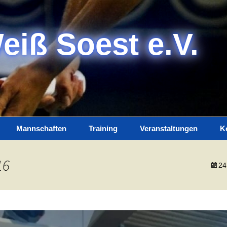
eiß Soest e.V.
Mannschaften
Training
Veranstaltungen
K
Damen
Trainerteam
K
16
24
Herren
Training
I
Jugend
D
Spielplan