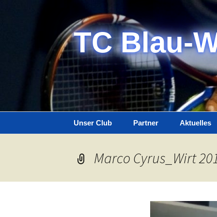
Zum
Inhalt
springen
TC Blau-W
Unser Club
Partner
Aktuelles
Anlage
Marco Cyrus_Wirt 20
Gastronomie
Anreise
Tennishalle