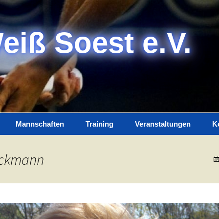
eiß Soest e.V.
Mannschaften
Training
Veranstaltungen
K
Damen
Trainerteam
K
eckmann
Herren
Training
I
Jugend
D
Spielplan