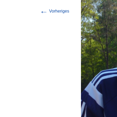
Chronik
←
Vorheriges
Vorstand
Mitgliedschaft
Satzung
Jahreshefte