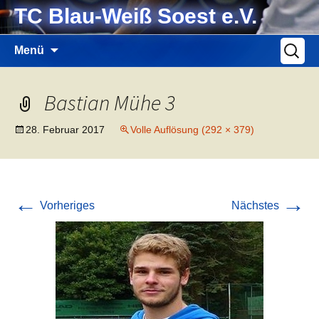
Zum
TC Blau-Weiß Soest e.V.
Inhalt
springen
Suche
Menü
nach:
Bastian Mühe 3
28. Februar 2017
Volle Auflösung (292 × 379)
←
→
Vorheriges
Nächstes