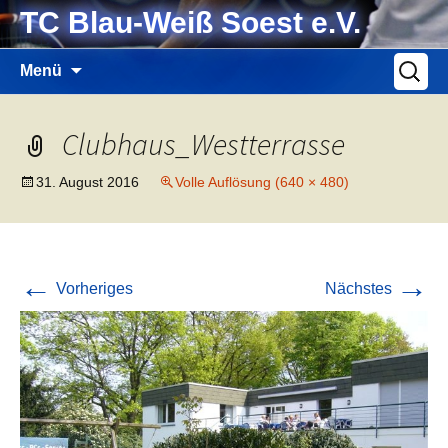
Zum
TC Blau-Weiß Soest e.V.
Inhalt
springen
Suche
Menü
nach:
Clubhaus_Westterrasse
31. August 2016
Volle Auflösung (640 × 480)
←
→
Vorheriges
Nächstes